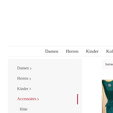
Skip
to
content
Damen
Herren
Kinder
Kol
Sorti
Damen
Herren
Kinder
Accessoires
Hüte