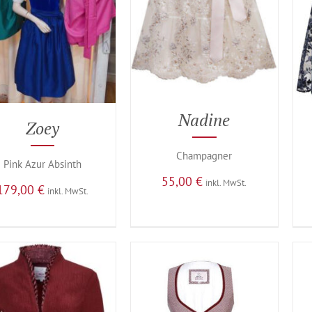
Nadine
Zoey
Champagner
Pink Azur Absinth
55,00
€
inkl. MwSt.
179,00
€
inkl. MwSt.