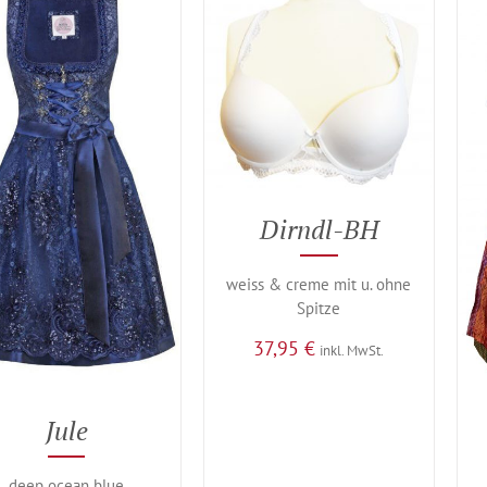
Dirndl-BH
weiss & creme mit u. ohne
Spitze
37,95
€
inkl. MwSt.
Jule
deep ocean blue