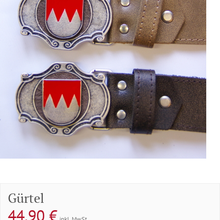
Gürtel
44,90
€
inkl. MwSt.