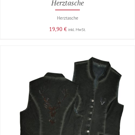
Herztasche
Herztasche
19,90
€
inkl. MwSt.