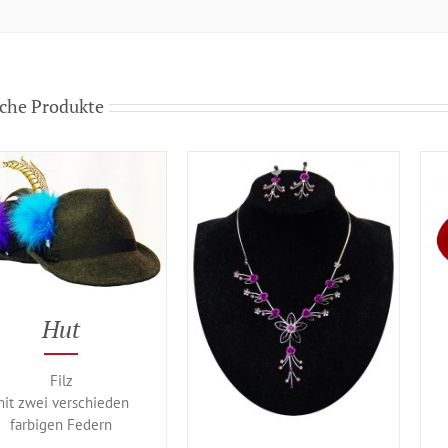
che Produkte
Hut
Filz
mit zwei verschieden
farbigen Federn