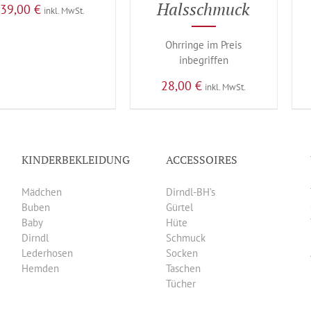
Halsschmuck
39,00
€
inkl. MwSt.
Ohrringe im Preis
inbegriffen
28,00
€
inkl. MwSt.
KINDERBEKLEIDUNG
ACCESSOIRES
Mädchen
Dirndl-BH’s
Buben
Gürtel
Baby
Hüte
Dirndl
Schmuck
Lederhosen
Socken
Hemden
Taschen
Tücher