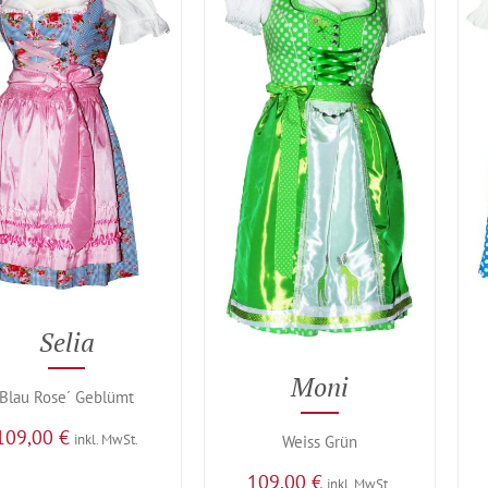
Selia
Moni
Blau Rose´ Geblümt
109,00
€
inkl. MwSt.
Weiss Grün
109,00
€
inkl. MwSt.