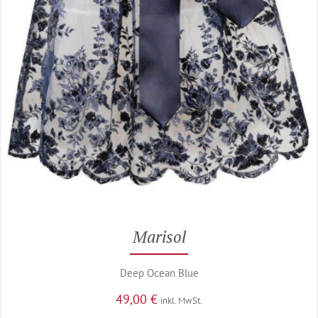
Marisol
Deep Ocean Blue
49,00
€
inkl. MwSt.