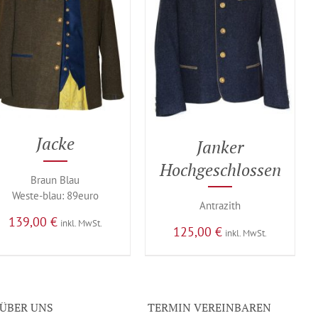
Jacke
Janker
Hochgeschlossen
Braun Blau
Weste-blau: 89euro
Antrazith
139,00
€
inkl. MwSt.
125,00
€
inkl. MwSt.
ÜBER UNS
TERMIN VEREINBAREN