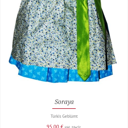
Soraya
Türkis Geblümt
95,00
€
inkl. MwSt.