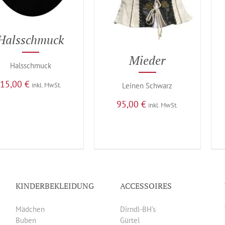
Halsschmuck
Mieder
Halsschmuck
15,00
€
inkl. MwSt.
Leinen Schwarz
95,00
€
inkl. MwSt.
KINDERBEKLEIDUNG
ACCESSOIRES
Mädchen
Dirndl-BH’s
Buben
Gürtel