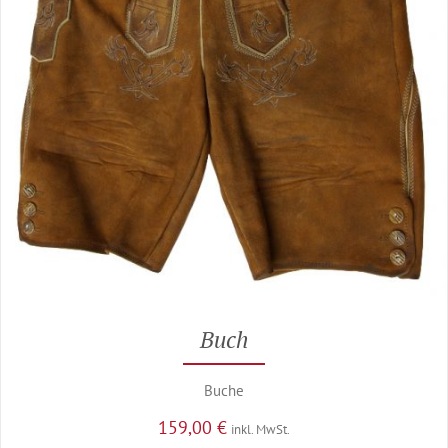
Buch
Buche
159,00
€
inkl. MwSt.